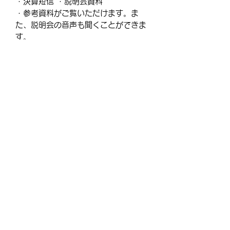
・決算短信 ・説明会資料
・参考資料がご覧いただけます。ま
た、説明会の音声も聞くことができま
す。
＜中澤の私見＞ 非常に
・・・・・
＝＝＝この先をお読みになる場合はご
購入ください＝＝＝
【商品について】
このメルマガは通常商品となります。
非会員の方は会員登録後、本メルマガ
をご購入下さい。
※ダウンロード商品ではありません。
Copyright © nakazawa-cpa.net