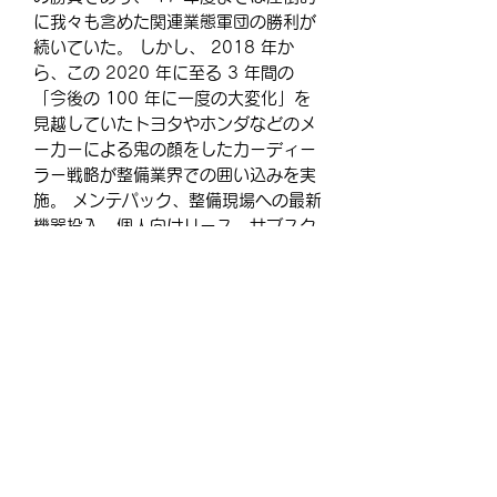
に我々も含めた関連業態軍団の勝利が
続いていた。 しかし、 2018 年か
ら、この 2020 年に至る 3 年間の
「今後の 100 年に一度の大変化」を
見越していたトヨタやホンダなどのメ
ーカーによる鬼の顔をしたカーディー
ラー戦略が整備業界での囲い込みを実
施。 メンテパック、整備現場への最新
機器投入、個人向けリース、サブスク
モデルの開発と浸透など、矢継ぎ早の
攻勢を
・・・・
＝＝＝この内容は購入することが出来
ません。プランへのお申し込みが必要
です＝＝＝