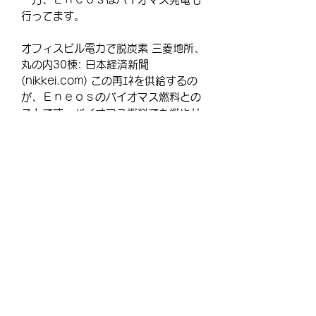
行ってます。
オフィスビル電力で脱炭素 三菱地所、
丸の内30棟: 日本経済新聞
(nikkei.com) この再ｴﾈを供給するの
が、Ｅｎｅｏｓのバイオマス燃料との
ことです。バイオマス燃料でも燃やせ
ばＣｏ２は出るよね？ そう出ます。植
物はＣｏ２を・・・・・・・
＝＝＝この先をお読みになる場合はご
購入ください＝＝＝
【商品について】