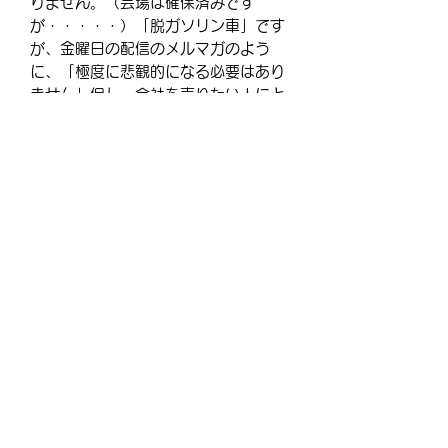
りません。（会場は確保済みです
が・・・・・）「脱ガソリン車」です
が、金曜日の配信のメルマガのよう
に、「極度に悲観的になる必要はあり
ません」但し、会社を売りたい人にと
って、買いたい人にとって、非常にい
い 税制改正 が・・・・・・・・・・
＝＝＝この先をお読みになる場合はご
購入ください＝＝＝
【商品について】
このメルマガは通常商品となります。
非会員の方は会員登録後、本メルマガ
をご購入下さい。