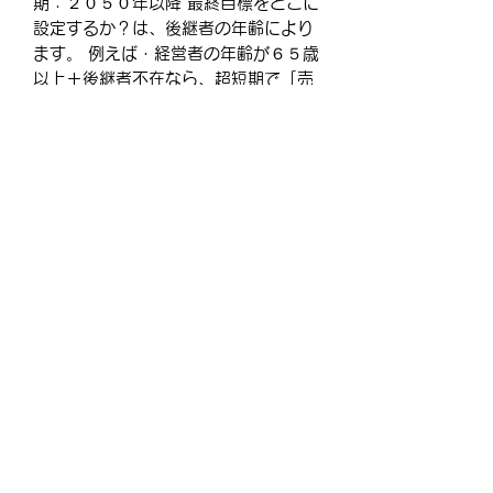
期：２０５０年以降 最終目標をどこに
設定するか？は、後継者の年齢により
ます。 例えば・経営者の年齢が６５歳
以上＋後継者不在なら、超短期で「売
却」ということが視野に入
り・・・・・・・・・・
＝＝＝この先をお読みになる場合はご
購入ください＝＝＝
【商品について】
このメルマガは通常商品となります。
非会員の方は会員登録後、本メルマガ
をご購入下さい。
※ダウンロード商品ではありません。
Copyright © nakazawa-cpa.net