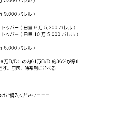
このメルマガは通
 5,000 バレル )
非会員の方は会員
い。
 9,000 バレル )
※ダウンロード商
お支払いの確認が済
トッパー ( 日量 9 万 5,200 バレル )
ールにお送りいた
トッパー ( 日量 10 万 5,000 バレル )
 6,000 バレル )
６万B/D）の内61万B/D 約36％が停止
です。原因、時系列に並べる
合はご購入ください＝＝＝