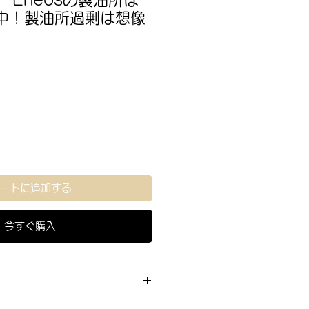
09 Eneosの製油所は
止中！製油所過剰は想像
ートに追加する
今すぐ購入
】