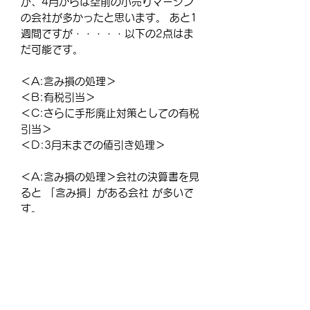
が、4月からは空前の小売りマージン
の会社が多かったと思います。 あと1
週間ですが・・・・・以下の2点はま
だ可能です。
＜A:含み損の処理＞
＜B:有税引当＞
＜C:さらに手形廃止対策としての有税
引当＞
＜D:3月末までの値引き処理＞
＜A:含み損の処理＞会社の決算書を見
ると 「含み損」がある会社 が多いで
す。
１．地価が大幅に下落してしまったｶﾞ
ｿﾘﾝｽﾀﾝﾄﾞの敷地
２．含み損を抱えたままの遊休地
３．既に閉鎖してしまった土地、建物
等処理方法として
は・・・・・・・・・・