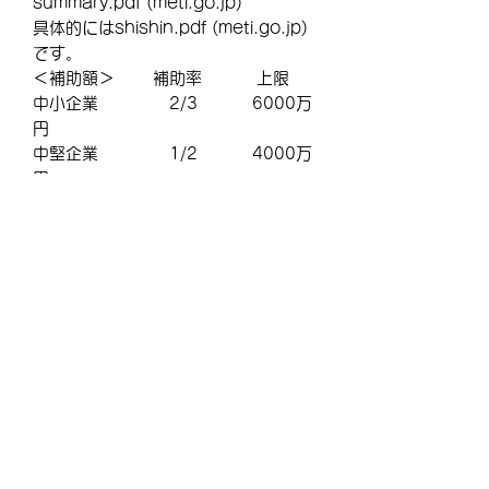
summary.pdf (meti.go.jp)
具体的にはshishin.pdf (meti.go.jp)
です。
＜補助額＞ 補助率 上限
中小企業 2/3 6000万
円
中堅企業 1/2 4000万
円
1/3 4000万
円（4000万円超の部
分）・・・・・・・・・・
＝＝＝この先をお読みになる場合はご
購入ください＝＝＝
【商品について】