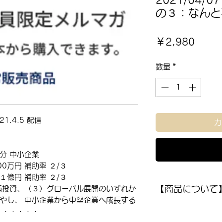
2021/04
の３：なんと
価
￥2,980
格
数量
*
.4.5 配信
カ
分 中小企業
00万円 補助率 ２/３
１億円 補助率 ２/３
【商品について
備投資、（３）グローバル展開のいずれか
増やし、 中小企業から中堅企業へ成長する
このメルマガは通
・・・・・・
非会員の方は会員