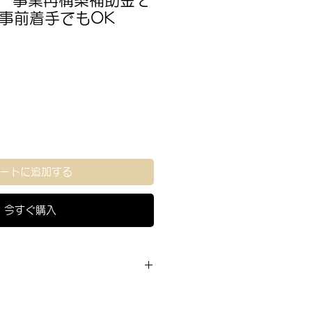
/07 事業再構築補助金そ
事前着手でもOK
ートに追加する
今すぐ購入
】
常商品となります。
登録後、本メルマガをご購入下さ