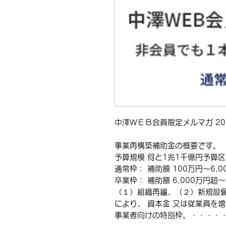
中澤ＷＥＢ会員限定メルマガ 2021
事業再構築補助金の概要です。
予算規模 何と1兆1千億円予算区
通常枠： 補助額 100万円～6,0
卒業枠： 補助額 6,000万円超～
（１）組織再編、（２）新規設
により、 資本金 又は従業員を
事業者向けの特別枠。・・・・