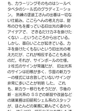
も、カラーリングそのものはシールペ
タペタのシール式のグラディエーショ
ン。 熟練の塗装工さんの出番は一切な
い仕組み。ここらへんの考え方は、財
布のひもを握っている旧出光の連中の
アイデアで、 できるだけカネを掛けた
くない …というところから出ている。
しかし、面白いことが起きている。カ
ネを掛けたくもないという旧出光の考
え方だが、これが相反することもある
のだ。それが、サインポールの仕様。
２柱式のサインが常識だが、 旧出光系
のサインは旧態が多く、今度の新カラ
ーの様式には合致していないサインが
非常に多いことが判明 した。 これ
も、新カラー移行もそうだが、今後の
新・出光系の ＳＳでの新設や改装など
の諸業務は旧昭和シェル系のスタッフ
が、ほとんどの業務に絡んでくるから