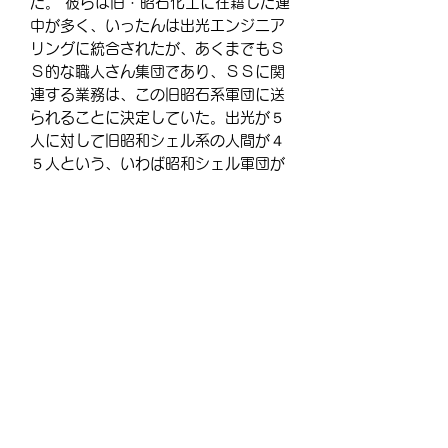
だ。 彼らは旧・昭石化工に在籍した連
中が多く、いったんは出光エンジニア
リングに統合されたが、あくまでもＳ
Ｓ的な職人さん集団であり、ＳＳに関
連する業務は、この旧昭石系軍団に送
られることに決定していた。出光が５
人に対して旧昭和シェル系の人間が４
５人という、いわば昭和シェル軍団が
新カラーなどでの、諸ルールを統一し
て動かしているため、判りやすい新企
画であるサインやデザインにも彼らの
発想が取り入れられている。 このた
め、 カネを使わんでくれという旧出光
的な発想であることは当然だが、諸所
の統一規格は昭和シェル系のノウハウ
が随所に発揮 されていくことになる。
これが統合体のある意味での役割分担
でも
・・・・
＝＝＝この内容は購入することが出来