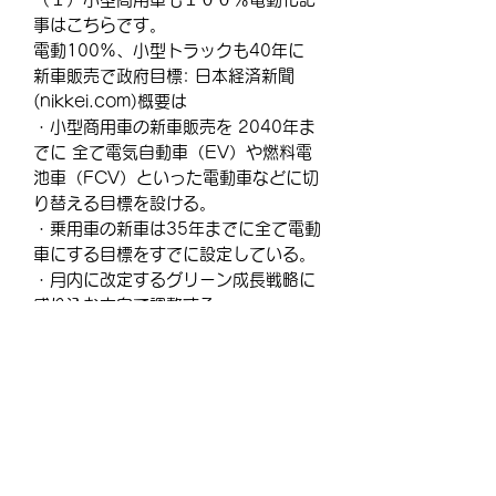
事はこちらです。
電動100%、小型トラックも40年に
新車販売で政府目標: 日本経済新聞
(nikkei.com)概要は
・小型商用車の新車販売を 2040年ま
でに 全て電気自動車（EV）や燃料電
池車（FCV）といった電動車などに切
り替える目標を設ける。
・乗用車の新車は35年までに全て電動
車にする目標をすでに設定している。
・月内に改定するグリーン成長戦略に
盛り込む方向で調整する。
・ EVやハイブリッド車（HV）、
FCVなど に切り替える。
・ 二酸化炭素（CO2）と水素の合成
液体燃料「イーフューエル」で走る車
両も合わせて 新車販売
の・・・・・・・・・・