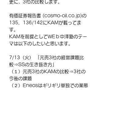
更に、3社の比較します。
有価証券報告書 (cosmo-oil.co.jp)の
135，136/142にKAMが載ってま
す。
KAMを前提としてWEｂ中澤塾のテー
マは以下のしたいと思います。
7/13（火） 「元売3社の経営課題比
較⇒SSの生き抜き方」
（１）元売3社のKAMの比較⇒3社の
今後の課題
（２）Eneosはギリギリ単独での業態
転換が可能
（３）出光、コスモは再編必至・・・
大きいENEOS依存
（４）「脱炭素加速」で生き残る
SS：10年後、30年後としたい
と・・・・・・・・・・