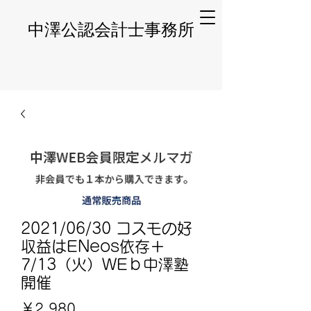
​中澤公認会計士事務所
2021/06/30 コスモの好
収益はENeos依存＋
7/13（火）WEｂ中澤塾
開催
価
￥2,980