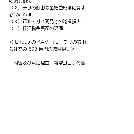
の減損損失
（２）チリの鉱山の全権益取得に関す
る会計処理
（３）石油・ガス開発での減損損失
（４）繰延税金資産の評価
＜ Eneos の KAM （１）チリの鉱山
会社での 639 億円の減損損失＞
ー内容及び決定理由ー新型コロナの拡
大、市況変動の影響等の不確実性を伴
い経営者の重要な判断を必要とする。
ー監査上の対応ー１．過去の実績と比
較して・・・・・・・・・・
＝＝＝この先をお読みになる場合はご
購入ください＝＝＝