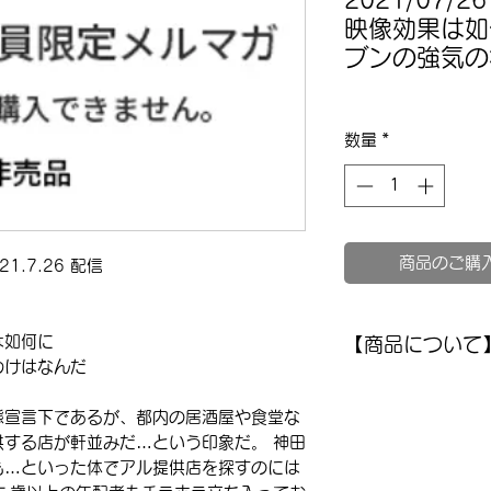
2021/07
映像効果は如
ブンの強気の
数量
*
商品のご購
.7.26 配信
は如何に
【商品について
わけはなんだ
このメルマガは非
内容をお読みにな
態宣言下であるが、都内の居酒屋や食堂な
登録して過去記事
する店が軒並みだ…という印象だ。 神田
も…といった体でアル提供店を探すのには