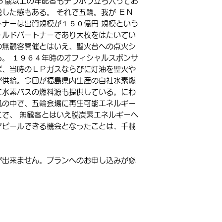
５歳以上の年配者もチラホラ立ち入ってお
した感もある。 それで五輪。我が ＥＮ
ナーは出資規模が１５０億円 規模という
ールドパートナーであり大枚をはたいてい
の無観客開催とはいえ、聖火台への点火シ
。 １９６４年時のオフィシャルスポンサ
ば、当時のＬＰガスならびに灯油を聖火や
が供給。今回が福島県内生産の自社水素燃
に水素バスの燃料源も提供している。にわ
風の中で、五輪会場に再生可能エネルギー
で、 無観客とはいえ脱炭素エネルギーへ
アピールできる機会となったことは、千載
が出来ません。プランへのお申し込みが必