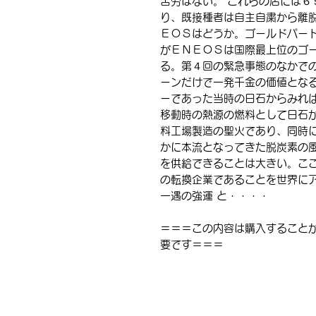
苦労はない。 これらの店には６
り、既接種者は自主自粛から離脱
ＥＯＳはどうか。ゴールドパート
がＥＮＥＯＳは国際最上位のゴ
る。第４回の緊急事態のなかで
ーンだけで一発千金の価値となる
ーであった当時の日石からみれ
移動時の熱源の燃料として日石
料工場製造の聖火であり、同時
かに本流となってきた脱炭素の
を供給できることは大きい。ここ
の転換企業であることを世界に
一遇の強運 と
・・・・
＝＝＝この内容は購入すること
要です＝＝＝