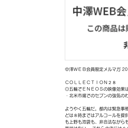
中澤ＷＥＢ会員限定メルマガ 2021
ＣＯＬＬＥＣＴＩＯＮ２８
◎五輪でＥＮＥＯＳの映像効果
・北米市場でのセブンの強気の
ようやく五輪だ。都内は緊急事
どは８時まではアルコールを提供
も上野も池袋も、非合法ながら