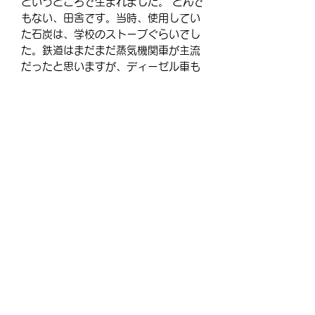
というところで生まれました。 とんで
もない、田舎です。当時、使用してい
た石炭は、学校のストーブぐらいでし
た。鉄道はまだまだ蒸気機関車が主流
だったと思いますが、ディーゼル車も
既に走っていました。 丁度、「3丁目
の夕日」の時代に生まれてますので、
「石炭の最盛期」というのを知り
ま・・・・・・・
＝＝＝この先をお読みになる場合はご
購入ください＝＝＝
【商品について】
このメルマガは通常商品となります。
非会員の方は会員登録後、本メルマガ