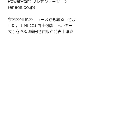
PowerPoint プレゼンテーション
(eneos.co.jp)
今朝のNHKのニュースでも報道してま
した。 ENEOS 再生可能エネルギー
大手を2000億円で買収と発表 | 環境 |
NHKニュース このため、明日
（10/13（水）１４：３０から）の
Web中澤塾のテーマを変更しま
す。・・・・・・・・・
＝＝＝この先をお読みになる場合はご
購入ください＝＝＝
【商品について】
このメルマガは通常商品となります。