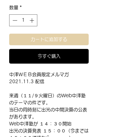
格
数量
*
カートに追加する
今すぐ購入
中澤ＷＥＢ会員限定メルマガ
2021.11.3 配信
来週（１１/９火曜日）のWeb中澤塾
のテーマの件です。
当日の同時刻に出光の中間決算の公表
があります。
Web中澤塾が １４：３０開始
出光の決算発表 １５：００（今までは