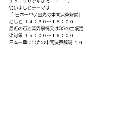
１５：００ですから・・・・）
従いましてテーマは
「 日本一早い出光の中間決算解説」
として １４：３０～１５：００
最近の石油業界事情又はSSの土壌汚
染対策 １５：００～１６：００
日本一早い出光の中間決算解説 １６：
００～１７：００
リアル懇談会参加者は少ないですが、
リアル中澤塾も同時に開催 します。
「日本一早い出光の中間決算解説」
は・・・・・・・・・・・・・
＝＝＝この先をお読みになる場合はご
購入ください＝＝＝
【商品について】