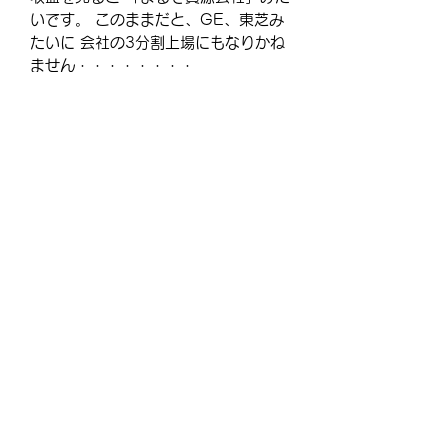
いです。 このままだと、GE、東芝み
たいに 会社の3分割上場にもなりかね
ません・・・・
・・・・
＝＝＝この内容は購入することが出来
ません。プランへのお申し込みが必要
です＝＝＝
【商品について】
このメルマガは非売品となります。
内容をお読みになるには、有料メルマ
ガプランへご登録して過去記事の一覧
からお読みください。
Copyright © nakazawa-cpa.net