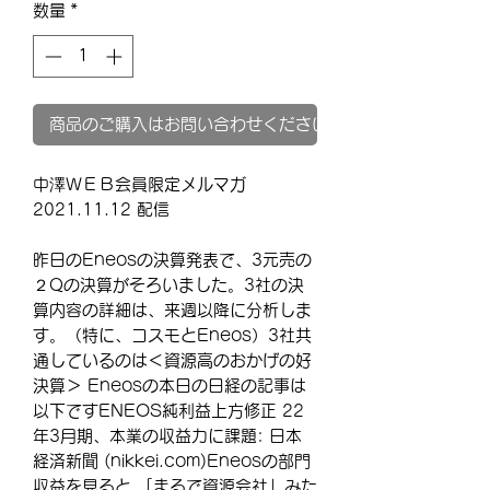
数量
*
商品のご購入はお問い合わせください
中澤ＷＥＢ会員限定メルマガ
2021.11.12 配信
昨日のEneosの決算発表で、3元売の
２Qの決算がそろいました。3社の決
算内容の詳細は、来週以降に分析しま
す。（特に、コスモとEneos）3社共
通しているのは＜資源高のおかげの好
決算＞ Eneosの本日の日経の記事は
以下ですENEOS純利益上方修正 22
年3月期、本業の収益力に課題: 日本
経済新聞 (nikkei.com)Eneosの部門
収益を見ると 「まるで資源会社」みた