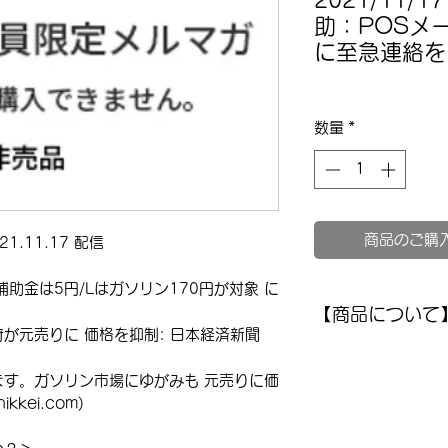
2021/11/
助：POSメ
に至急連絡を
数量
*
商品のご購
.11.17 配信
助金は5円/Lはガソリン170円が対象 に
【商品について
が元売りに 価格を抑制: 日本経済新聞
このメルマガは非
内容をお読みにな
す。ガソリン市場にゆがみも 元売りに価
登録して過去記事
kei.com)