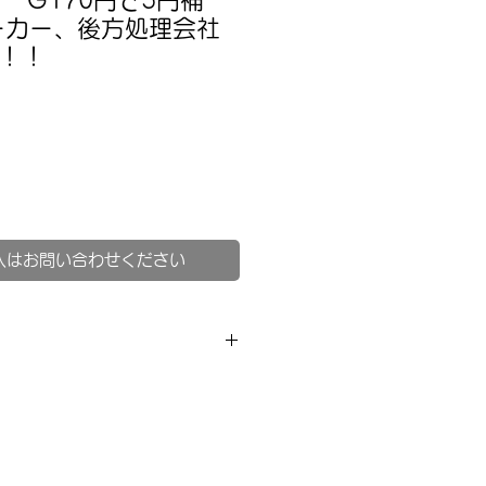
17 G170円で5円補
ーカー、後方処理会社
！！
入はお問い合わせください
】
売品となります。
るには、有料メルマガプランへご
の一覧からお読みください。